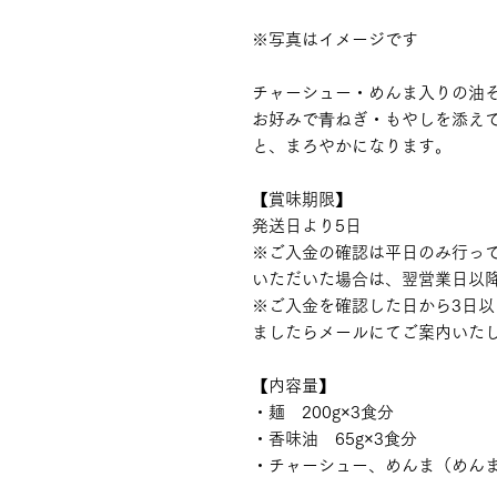
※写真はイメージです
チャーシュー・めんま入りの油
お好みで⻘ねぎ・もやしを添え
と、まろやかになります。
【賞味期限】
発送日より5日
※ご入金の確認は平日のみ行っ
いただいた場合は、翌営業日以
※ご入金を確認した日から3日
ましたらメールにてご案内いた
【内容量】
・麺 200g×3食分
・香味油 65g×3食分
・チャーシュー、めんま（めんま 