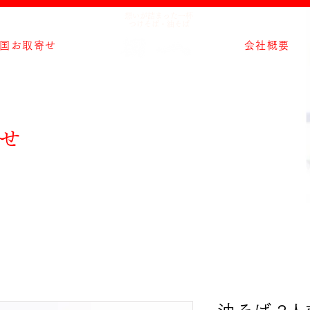
想いが詰まった一杯
つけそば・油そば
国お取寄せ
会社概要
せ