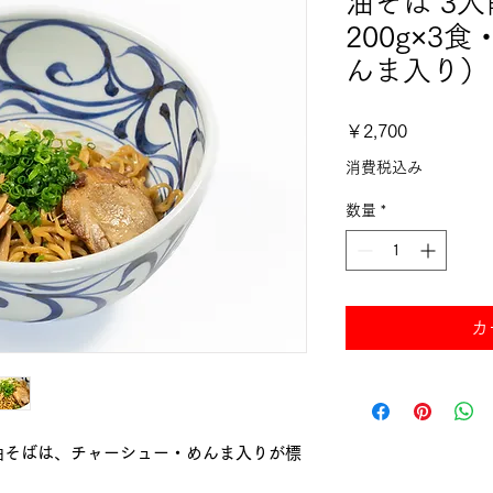
油そば 3
200g×3
んま入り）
価
￥2,700
格
消費税込み
数量
*
カ
油そばは、チャーシュー・めんま入りが標