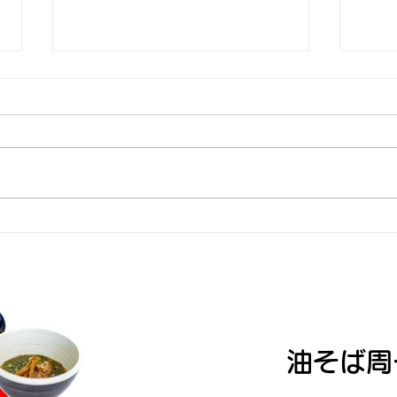
価格
GW中の営業について（遅れ
ばせながら）
油そば周