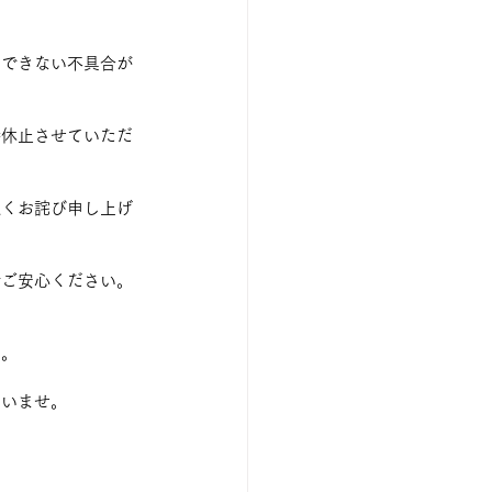
了できない不具合が
時休止させていただ
深くお詫び申し上げ
でご安心ください。
す。
さいませ。